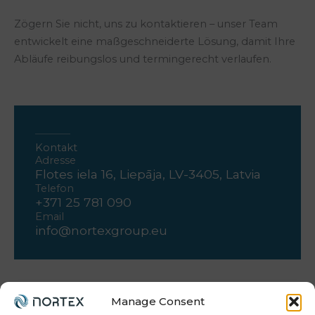
Zögern Sie nicht, uns zu kontaktieren – unser Team
entwickelt eine maßgeschneiderte Lösung, damit Ihre
Abläufe reibungslos und termingerecht verlaufen.
Kontakt
Adresse
Flotes iela 16, Liepāja, LV-3405, Latvia
Telefon
+371 25 781 090
Email
info@nortexgroup.eu
Manage Consent