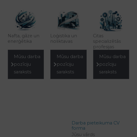
Nafta, gāze un
Loģistika un
Citas
enerģētika
noliktavas
specializētās
profesijas
Mūsu darba
Mūsu darba
Mūsu darba
pozīciju
pozīciju
pozīciju
saraksts
saraksts
saraksts
Darba pieteikuma CV
forma
Jūsu vārds