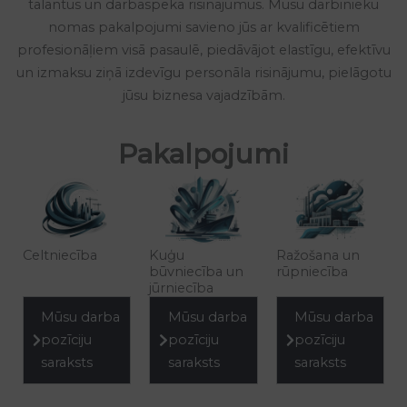
talantus un darbaspēka risinājumus. Mūsu darbinieku
nomas pakalpojumi savieno jūs ar kvalificētiem
profesionāļiem visā pasaulē, piedāvājot elastīgu, efektīvu
un izmaksu ziņā izdevīgu personāla risinājumu, pielāgotu
jūsu biznesa vajadzībām.
Pakalpojumi
Celtniecība
Kuģu
Ražošana un
būvniecība un
rūpniecība
jūrniecība
Mūsu darba
Mūsu darba
Mūsu darba
pozīciju
pozīciju
pozīciju
saraksts
saraksts
saraksts