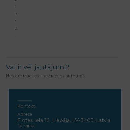
f
ē
r
u
.
Vai ir vēl jautājumi?
Neskaidrojieties – sazinieties ar mums.
Kontakti
Adrese
Flotes iela 16, Liepāja, LV-3405, Latvia
Tālrunis