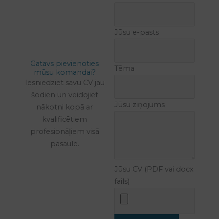
Jūsu e-pasts
Gatavs pievienoties
Tēma
mūsu komandai?
Iesniedziet savu CV jau
šodien un veidojiet
Jūsu ziņojums
nākotni kopā ar
kvalificētiem
profesionāļiem visā
pasaulē.
Jūsu CV (PDF vai docx
fails)