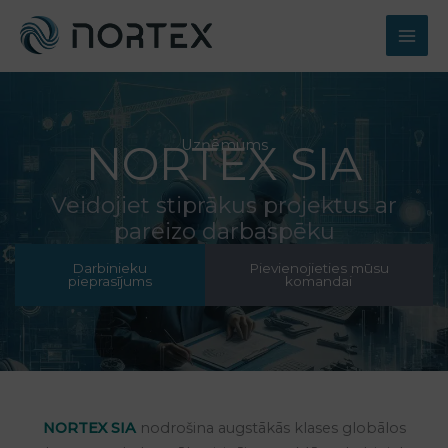
Skip
to
content
Uzņēmums
NORTEX SIA
Veidojiet stiprākus projektus ar
pareizo darbaspēku
Darbinieku
Pievienojieties mūsu
pieprasījums
komandai
NORTEX SIA
nodrošina augstākās klases globālos