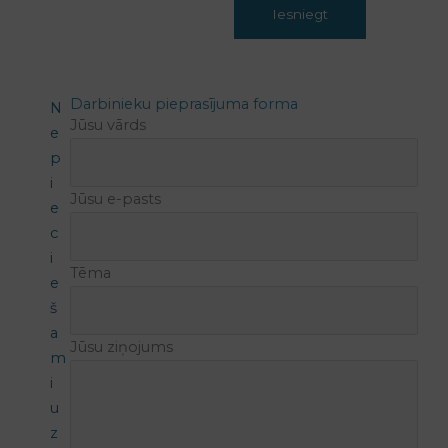
Darbinieku pieprasījuma forma
N
Jūsu vārds
e
p
i
Jūsu e-pasts
e
c
i
Tēma
e
š
a
Jūsu ziņojums
m
i
u
z