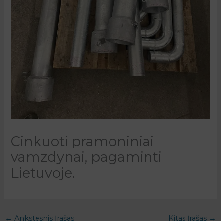
Cinkuoti pramoniniai
vamzdynai, pagaminti
Lietuvoje.
←
Ankstesnis Įrašas
Kitas Įrašas
→